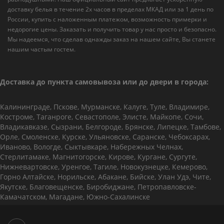
доставку белья в течение 2х часов в пределах МКАД или за 1 день по
России, купить с наложенным платежом, возможность примерки и
недорогие цены. Заказать и получить товар у нас просто и безопасно.
Мы надеемся, что сделав однажды заказ на нашем сайте, Вы станете
нашим частым гостем.
Доставка до пункта самовывоза или до двери в города:
Калининграде, Пскове, Мурманске, Калуге, Туле, Владимире,
Костроме, Таганроге, Севастополе, Элисте, Майкопе, Сочи,
Владикавказе, Сызрани, Белгороде, Брянске, Липецке, Тамбове,
Орле, Смоленске, Курске, Ульяновске, Саранске, Чебоксарах,
Иваново, Вологде, Сыктывкаре, Набережных Челнах,
Стерлитамаке, Магнитогорске, Кирове, Кургане, Сургуте,
Нижневартовске, Уренгое, Тагиле, Новокузнецке, Кемерово,
Горно Алтайске, Норильске, Абакане, Бийске, Улан Удэ, Чите,
Якутске, Благовещенске, Биробиджане, Петропавловске-
Камачатском, Магадане, Южно-Сахалинске