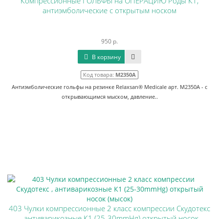
Компрессионные ГОЛЬФЫ на ОПЕРАЦИЮ Роды К1,
антиэмболические с открытым носком
950 р.
В корзину
Код товара:
М2350А
Антиэмболические гольфы на резинке Relaxsan® Medicale арт. M2350А - с
открывающимся мыском, давление..
403 Чулки компрессионные 2 класс компрессии Скудотекс
, антиварикозные К1 (25-30mmHg) открытый носок