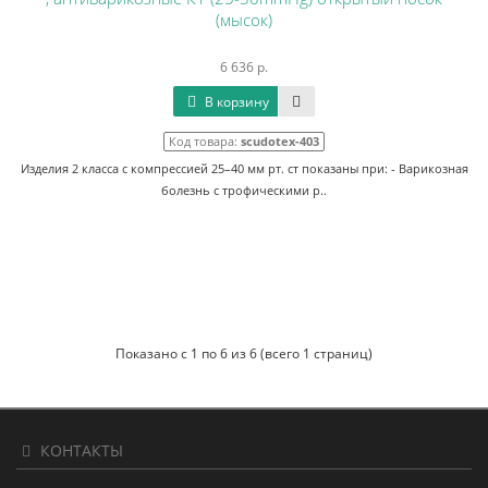
(мысок)
6 636 р.
В корзину
Код товара:
scudotex-403
Изделия 2 класса с компрессией 25–40 мм рт. ст показаны при: - Варикозная
болезнь с трофическими р..
Показано с 1 по 6 из 6 (всего 1 страниц)
КОНТАКТЫ