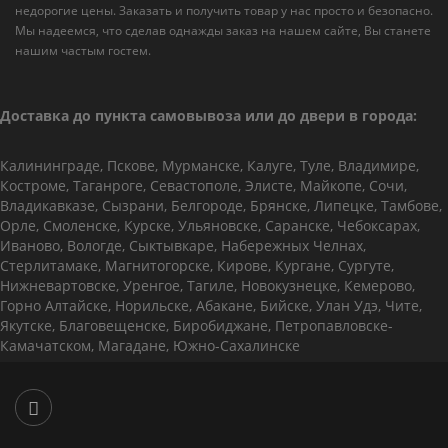
недорогие цены. Заказать и получить товар у нас просто и безопасно.
Мы надеемся, что сделав однажды заказ на нашем сайте, Вы станете
нашим частым гостем.
Доставка до пункта самовывоза или до двери в города:
Калининграде, Пскове, Мурманске, Калуге, Туле, Владимире,
Костроме, Таганроге, Севастополе, Элисте, Майкопе, Сочи,
Владикавказе, Сызрани, Белгороде, Брянске, Липецке, Тамбове,
Орле, Смоленске, Курске, Ульяновске, Саранске, Чебоксарах,
Иваново, Вологде, Сыктывкаре, Набережных Челнах,
Стерлитамаке, Магнитогорске, Кирове, Кургане, Сургуте,
Нижневартовске, Уренгое, Тагиле, Новокузнецке, Кемерово,
Горно Алтайске, Норильске, Абакане, Бийске, Улан Удэ, Чите,
Якутске, Благовещенске, Биробиджане, Петропавловске-
Камачатском, Магадане, Южно-Сахалинске