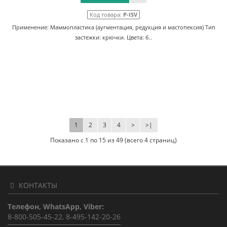
Код товара:
P-ISV
Применение: Маммопластика (аугментация, редукция и мастопексия) Тип
застежки: крючки. Цвета: б..
1
2
3
4
>
>|
Показано с 1 по 15 из 49 (всего 4 страниц)
КОНТАКТЫ
Телефон, WhatsApp, Viber:
8-800-505-45-22, 8-495-142-20-26