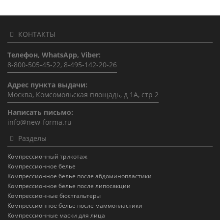
КОНТАКТЫ
Телефон, WhatsApp, Viber:
8-800-505-45-22, 8-495-142-20-26
Адрес пункта выдачи:
Москва, Комсомольская площадь, д 1А, стр 2
Написать письмо:
info@new-forma.ru
Разделы
Компрессионный трикотаж
Компрессионное белье
Компрессионное белье после абдоминопластики
Компрессионное белье после липосакции
Компрессионные бюстгальтеры
Компрессионное белье после маммопластики
Компрессионные маски для лица