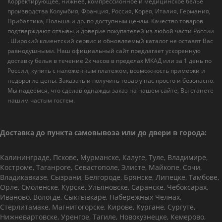
Корректирующее, нижнее, компрессионное и медицинское белье
производства Колумбия, Франция, Россия, Корея, Италия, Германия,
Прибалтика, Польша и др. по доступным ценам. Качество товаров
подтверждают отзывы и доверие покупателей из любой части России
. Широкий клиентский сервис и обновляемый каталог не оставят Вас
равнодушными. Наш официальный сайт предлагает ускоренную
доставку белья в течение 2х часов в пределах МКАД или за 1 день по
России, купить с наложенным платежом, возможность примерки и
недорогие цены. Заказать и получить товар у нас просто и безопасно.
Мы надеемся, что сделав однажды заказ на нашем сайте, Вы станете
нашим частым гостем.
Доставка до пункта самовывоза или до двери в города:
Калининграде, Пскове, Мурманске, Калуге, Туле, Владимире,
Костроме, Таганроге, Севастополе, Элисте, Майкопе, Сочи,
Владикавказе, Сызрани, Белгороде, Брянске, Липецке, Тамбове,
Орле, Смоленске, Курске, Ульяновске, Саранске, Чебоксарах,
Иваново, Вологде, Сыктывкаре, Набережных Челнах,
Стерлитамаке, Магнитогорске, Кирове, Кургане, Сургуте,
Нижневартовске, Уренгое, Тагиле, Новокузнецке, Кемерово,