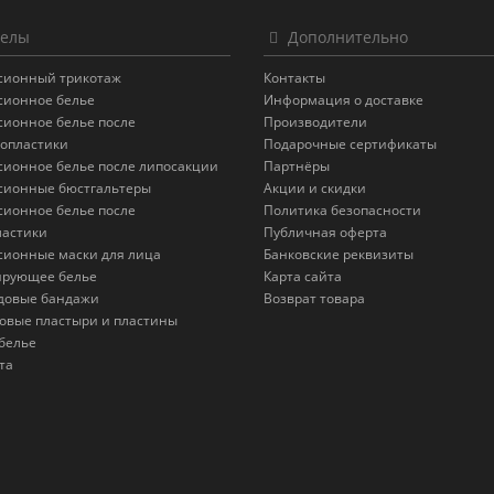
елы
Дополнительно
сионный трикотаж
Контакты
сионное белье
Информация о доставке
сионное белье после
Производители
опластики
Подарочные сертификаты
сионное белье после липосакции
Партнёры
сионные бюстгальтеры
Акции и скидки
сионное белье после
Политика безопасности
астики
Публичная оферта
сионные маски для лица
Банковские реквизиты
ирующее белье
Карта сайта
довые бандажи
Возврат товара
овые пластыри и пластины
белье
та