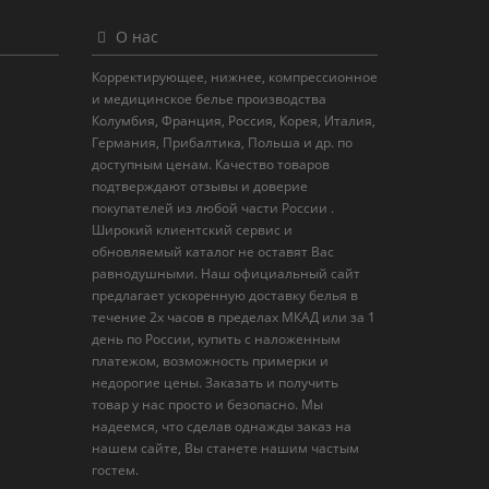
О нас
Корректирующее, нижнее, компрессионное
и медицинское белье производства
Колумбия, Франция, Россия, Корея, Италия,
Германия, Прибалтика, Польша и др. по
доступным ценам. Качество товаров
подтверждают отзывы и доверие
покупателей из любой части России .
Широкий клиентский сервис и
обновляемый каталог не оставят Вас
равнодушными. Наш официальный сайт
предлагает ускоренную доставку белья в
течение 2х часов в пределах МКАД или за 1
день по России, купить с наложенным
платежом, возможность примерки и
недорогие цены. Заказать и получить
товар у нас просто и безопасно. Мы
надеемся, что сделав однажды заказ на
нашем сайте, Вы станете нашим частым
гостем.