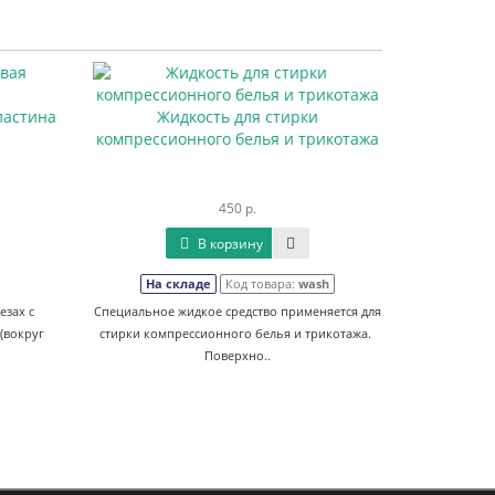
ластина
Жидкость для стирки
компрессионного белья и трикотажа
450 р.
В корзину
На складе
Код товара:
wash
езах с
Специальное жидкое средство применяется для
(вокруг
стирки компрессионного белья и трикотажа.
Поверхно..