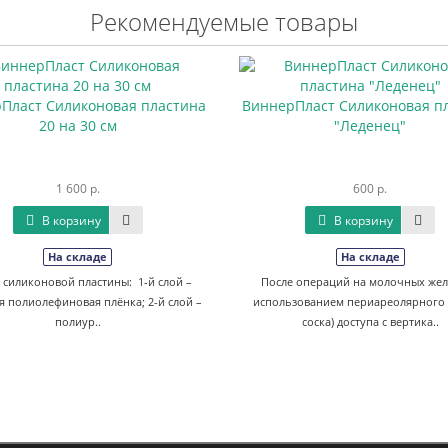
Рекомендуемые товары
Пласт Силиконовая пластина
ВиннерПласт Силиконовая п
20 на 30 см
"Леденец"
1 600 р.
600 р.
В корзину
В корзину
На складе
На складе
 силиконовой пластины: 1-й слой –
После операций на молочных жел
я полиолефиновая плёнка; 2-й слой –
использованием периареолярного 
полиур..
соска) доступа с вертика..