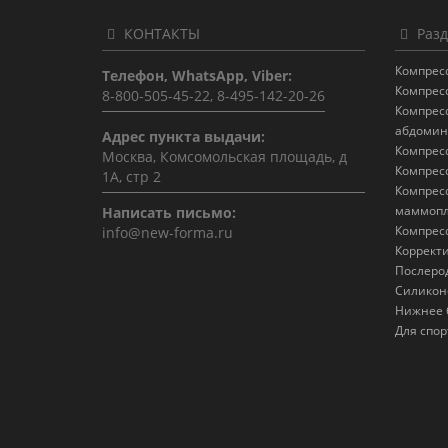
КОНТАКТЫ
Разд
Компрес
Телефон, WhatsApp, Viber:
Компрес
8-800-505-45-22, 8-495-142-20-26
Компрес
абдомин
Адрес пункта выдачи:
Компрес
Москва, Комсомольская площадь, д
Компрес
1А, стр 2
Компрес
маммопл
Написать письмо:
Компрес
info@new-forma.ru
Коррект
Послеро
Силикон
Нижнее 
Для спор