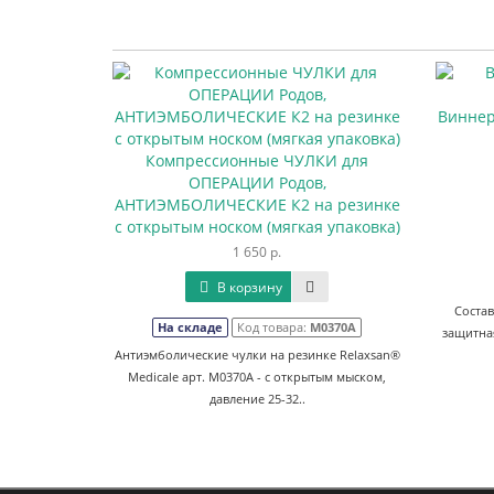
Виннер
Компрессионные ЧУЛКИ для
ОПЕРАЦИИ Родов,
АНТИЭМБОЛИЧЕСКИЕ К2 на резинке
с открытым носком (мягкая упаковка)
1 650 р.
В корзину
Состав
На складе
Код товара:
М0370А
защитна
Антиэмболические чулки на резинке Relaxsan®
Medicale арт. M0370А - с открытым мыском,
давление 25-32..