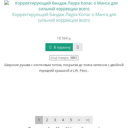
Корректирующий бандаж Лаура Копас о Манга для
сильной коррекции всего
18 564 р.
В корзину
Код товара:
1051
Широкие рукава с хлопковым топом, покрытая до пояса латексом с двойной
передней крышкой и Lift. Реко..
1
2
3
4
5
>
>|