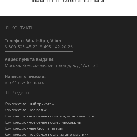
Показано с 1 по 15 из 66 (всего 5 страниц)
КОНТАКТЫ
Телефон, WhatsApp, Viber:
8-800-505-45-22, 8-495-142-20-26
Адрес пункта выдачи:
Москва, Комсомольская площадь, д 1А, стр 2
Написать письмо:
info@new-forma.ru
Разделы
Компрессионный трикотаж
Компрессионное белье
Компрессионное белье после абдоминопластики
Компрессионное белье после липосакции
Компрессионные бюстгальтеры
Компрессионное белье после маммопластики