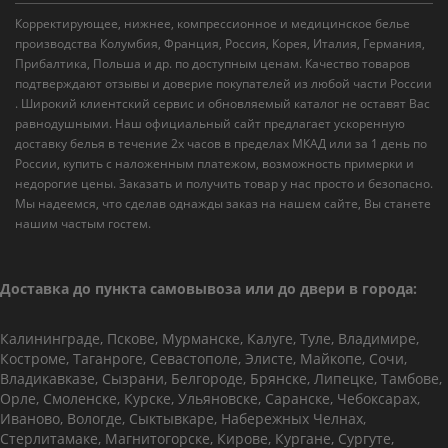
Корректирующее, нижнее, компрессионное и медицинское белье
производства Колумбия, Франция, Россия, Корея, Италия, Германия,
Прибалтика, Польша и др. по доступным ценам. Качество товаров
подтверждают отзывы и доверие покупателей из любой части России
. Широкий клиентский сервис и обновляемый каталог не оставят Вас
равнодушными. Наш официальный сайт предлагает ускоренную
доставку белья в течение 2х часов в пределах МКАД или за 1 день по
России, купить с наложенным платежом, возможность примерки и
недорогие цены. Заказать и получить товар у нас просто и безопасно.
Мы надеемся, что сделав однажды заказ на нашем сайте, Вы станете
нашим частым гостем.
Доставка до пункта самовывоза или до двери в города:
Калининграде, Пскове, Мурманске, Калуге, Туле, Владимире,
Костроме, Таганроге, Севастополе, Элисте, Майкопе, Сочи,
Владикавказе, Сызрани, Белгороде, Брянске, Липецке, Тамбове,
Орле, Смоленске, Курске, Ульяновске, Саранске, Чебоксарах,
Иваново, Вологде, Сыктывкаре, Набережных Челнах,
Стерлитамаке, Магнитогорске, Кирове, Кургане, Сургуте,