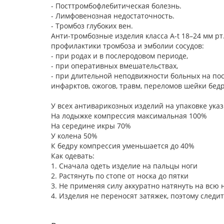
- Посттромбофлебитическая болезнь.
- Лимфовенозная недостаточность.
- Тромбоз глубоких вен.
Анти-тромбозные изделия класса A-t 18–24 мм рт
профилактики тромбоза и эмболии сосудов:
- при родах и в послеродовом периоде,
- при оперативных вмешательствах,
- при длительной неподвижности больных на по
инфарктов, ожогов, травм, переломов шейки бедр
У всех антиварикозных изделий на упаковке ук
На лодыжке компрессия максимальная 100%
На середине икры 70%
У колена 50%
К бедру компрессия уменьшается до 40%
Как одевать:
1. Сначала одеть изделие на пальцы ноги
2. Растянуть по стопе от носка до пятки
3. Не применяя силу аккуратно натянуть на всю 
4. Изделия не переносят затяжек, поэтому следит