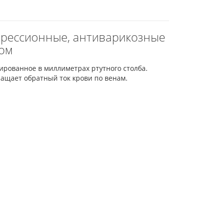
мпрессионные, антиварикозные
ком
ированное в миллиметрах ртутного столба.
ащает обратный ток крови по венам.
.