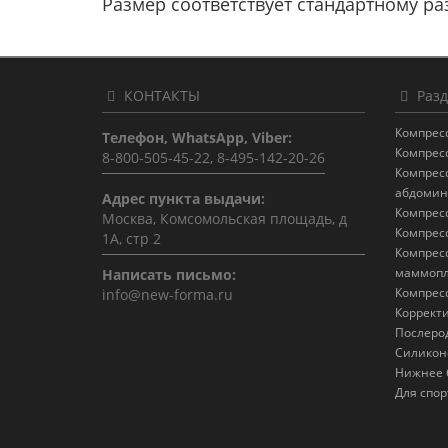
Размер соответствует стандартному раз
КОНТАКТЫ
Разд
Компрес
Телефон, WhatsApp, Viber:
Компрес
8-800-505-45-22, 8-495-142-20-26
Компрес
абдомин
Адрес пункта выдачи:
Компрес
Москва, Комсомольская площадь, д
Компрес
1А, стр 2
Компрес
маммопл
Написать письмо:
Компрес
info@new-forma.ru
Коррект
Послеро
Силикон
Нижнее 
Для спор