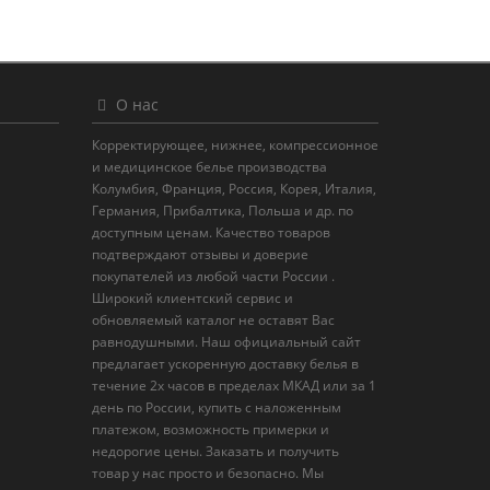
О нас
Корректирующее, нижнее, компрессионное
и медицинское белье производства
Колумбия, Франция, Россия, Корея, Италия,
Германия, Прибалтика, Польша и др. по
доступным ценам. Качество товаров
подтверждают отзывы и доверие
покупателей из любой части России .
Широкий клиентский сервис и
обновляемый каталог не оставят Вас
равнодушными. Наш официальный сайт
предлагает ускоренную доставку белья в
течение 2х часов в пределах МКАД или за 1
день по России, купить с наложенным
платежом, возможность примерки и
недорогие цены. Заказать и получить
товар у нас просто и безопасно. Мы