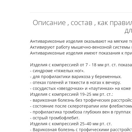
Описание , состав , как пра
дл
Антиварикозные изделия оказывают на мягкие тк
Активируют работу мышечно-венозной системы н
Антиварикозные изделия имеют показания к при
Изделия с компрессией от 7 - 18 мм рт. ст. пока
- синдроме «тяжелых ног».
- для профилактики варикоза у беременных.
- отеках голеней и тяжести в ногах к вечеру.
- сосудистых «звездочках» и «паутинках» на коже
Изделия с компрессией 19–25 мм рт. ст.:
- варикозная болезнь без трофических расстрой
- состояние после склеротерапии или флебэктом
- профилактика тромбоза глубоких вен в группах
- острый тромбофлебит.
Изделия с компрессией 25–40 мм рт. ст.
- Варикозная болезнь с трофическими расстрой