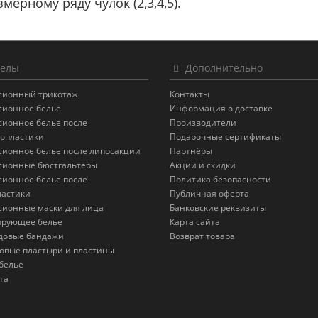
мерному ряду чулок (2,3,4,5).
елы
Дополнительно
сионный трикотаж
Контакты
сионное белье
Информация о доставке
сионное белье после
Производители
опластики
Подарочные сертификаты
сионное белье после липосакции
Партнёры
сионные бюстгальтеры
Акции и скидки
сионное белье после
Политика безопасности
астики
Публичная оферта
сионные маски для лица
Банковские реквизиты
ирующее белье
Карта сайта
довые бандажи
Возврат товара
овые пластыри и пластины
белье
та