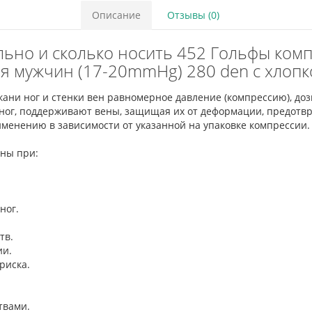
Описание
Отзывы (0)
вильно и сколько носить 452 Гольфы ко
я мужчин (17-20mmHg) 280 den с хлоп
ани ног и стенки вен равномерное давление (компрессию), доз
ог, поддерживают вены, защищая их от деформации, предотвр
менению в зависимости от указанной на упаковке компрессии
заны при:
 ног.
ств.
ии.
 риска.
ствами.