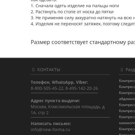
1. Сначала одеть изделие на пальцы ноги
2. Растянуть по стопе от носка до пятки
3. Не применяя силу аккуратно натянуть на всю 
4. Изделия не переносят затяжек, поэтому следит
Размер соответствует стандартному раз
КОНТАКТЫ
Разд
Компрес
Телефон, WhatsApp, Viber:
Компрес
8-800-505-45-22, 8-495-142-20-26
Компрес
абдомин
Адрес пункта выдачи:
Компрес
Москва, Комсомольская площадь, д
Компрес
1А, стр 2
Компрес
маммопл
Написать письмо:
Компрес
info@new-forma.ru
Коррект