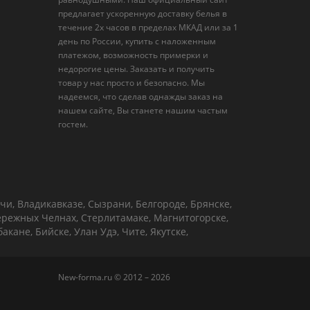
предлагает ускоренную доставку белья в
течение 2х часов в пределах МКАД или за 1
день по России, купить с наложенным
платежом, возможность примерки и
недорогие цены. Заказать и получить
товар у нас просто и безопасно. Мы
надеемся, что сделав однажды заказ на
нашем сайте, Вы станете нашим частым
гостем.
чи, Владикавказе, Сызрани, Белгороде, Брянске,
бережных Челнах, Стерлитамаке, Магнитогорске,
кане, Бийске, Улан Удэ, Чите, Якутске,
New-forma.ru © 2012 – 2026