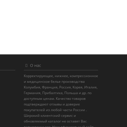
О нас
Корректирующее, нижнее, компрессионное
и медицинское белье производства
Колумбия, Франция, Россия, Корея, Италия,
Германия, Прибалтика, Польша и др. по
доступным ценам. Качество товаров
подтверждают отзывы и доверие
покупателей из любой части России .
Широкий клиентский сервис и
обновляемый каталог не оставят Вас
равнодушными. Наш официальный сайт