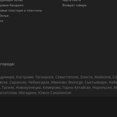
довые бандажи
Возврат товара
овые пластыри и пластины
белье
та
города:
адимире, Костроме, Таганроге, Севастополе, Элисте, Майкопе, Со
овске, Саранске, Чебоксарах, Иваново, Вологде, Сыктывкаре, На
 Тагиле, Новокузнецке, Кемерово, Горно Алтайске, Норильске, Аба
ачатском, Магадане, Южно-Сахалинске