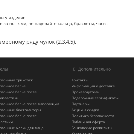
ногу изделие
е за ногтями, не надевайте кольца, браслеты, часы.
мерному ряду чулок (2,3,4,5).
елы
Дополнительно
сионный трикотаж
Контакты
сионное белье
Информация о доставке
сионное белье после
Производители
опластики
Подарочные сертификаты
сионное белье после липосакции
Партнёры
сионные бюстгальтеры
Акции и скидки
сионное белье после
Политика безопасности
астики
Публичная оферта
сионные маски для лица
Банковские реквизиты
ирующее белье
Карта сайта