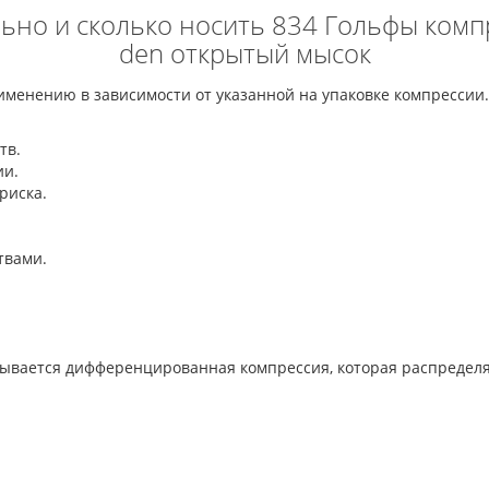
ильно и сколько носить 834 Гольфы ко
den открытый мысок
менению в зависимости от указанной на упаковке компрессии.
ств.
ии.
 риска.
ствами.
азывается дифференцированная компрессия, которая распредел