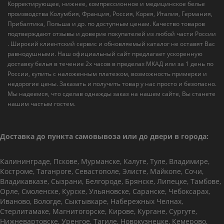
Корректирующее, нижнее, компрессионное и медицинское белье
производства Колумбия, Франция, Россия, Корея, Италия, Германия,
Прибалтика, Польша и др. по доступным ценам. Качество товаров
подтверждают отзывы и доверие покупателей из любой части России
. Широкий клиентский сервис и обновляемый каталог не оставят Вас
равнодушными. Наш официальный сайт предлагает ускоренную
доставку белья в течение 2х часов в пределах МКАД или за 1 день по
России, купить с наложенным платежом, возможность примерки и
недорогие цены. Заказать и получить товар у нас просто и безопасно.
Мы надеемся, что сделав однажды заказ на нашем сайте, Вы станете
нашим частым гостем.
Доставка до пункта самовывоза или до двери в города:
Калининграде, Пскове, Мурманске, Калуге, Туле, Владимире,
Костроме, Таганроге, Севастополе, Элисте, Майкопе, Сочи,
Владикавказе, Сызрани, Белгороде, Брянске, Липецке, Тамбове,
Орле, Смоленске, Курске, Ульяновске, Саранске, Чебоксарах,
Иваново, Вологде, Сыктывкаре, Набережных Челнах,
Стерлитамаке, Магнитогорске, Кирове, Кургане, Сургуте,
Нижневартовске, Уренгое, Тагиле, Новокузнецке, Кемерово,