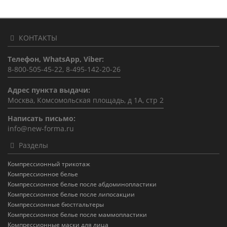
КОНТАКТЫ
Телефон, WhatsApp, Viber:
8-800-505-45-22, 8-495-142-20-26
Адрес пункта выдачи:
Москва, Комсомольская площадь, д 1А, стр 2
Написать письмо:
info@new-forma.ru
Разделы
Компрессионный трикотаж
Компрессионное белье
Компрессионное белье после абдоминопластики
Компрессионное белье после липосакции
Компрессионные бюстгальтеры
Компрессионное белье после маммопластики
Компрессионные маски для лица