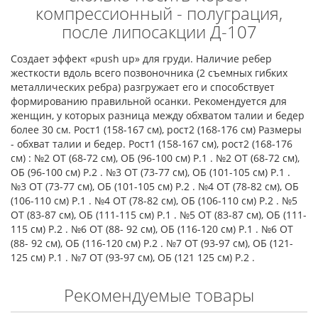
компрессионный - полуграция,
после липосакции Д-107
Создает эффект «push up» для груди. Наличие ребер
жесткости вдоль всего позвоночника (2 съемных гибких
металлических ребра) разгружает его и способствует
формированию правильной осанки. Рекомендуется для
женщин, у которых разница между обхватом талии и бедер
более 30 см. Рост1 (158-167 см), рост2 (168-176 см) Размеры
- обхват талии и бедер. Рост1 (158-167 см), рост2 (168-176
см) : №2 ОТ (68-72 см), ОБ (96-100 см) Р.1 . №2 ОТ (68-72 см),
ОБ (96-100 см) Р.2 . №3 ОТ (73-77 см), ОБ (101-105 см) Р.1 .
№3 ОТ (73-77 см), ОБ (101-105 см) Р.2 . №4 ОТ (78-82 см), ОБ
(106-110 см) Р.1 . №4 ОТ (78-82 см), ОБ (106-110 см) Р.2 . №5
ОТ (83-87 см), ОБ (111-115 см) Р.1 . №5 ОТ (83-87 см), ОБ (111-
115 см) Р.2 . №6 ОТ (88- 92 см), ОБ (116-120 см) Р.1 . №6 ОТ
(88- 92 см), ОБ (116-120 см) Р.2 . №7 ОТ (93-97 см), ОБ (121-
125 см) Р.1 . №7 ОТ (93-97 см), ОБ (121 125 см) Р.2 .
Рекомендуемые товары