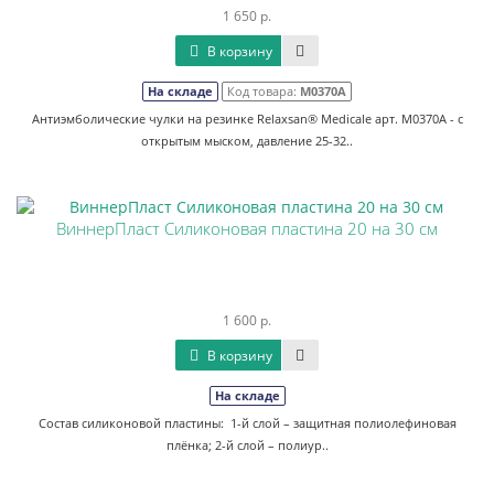
1 650 р.
В корзину
На складе
Код товара:
М0370А
Антиэмболические чулки на резинке Relaxsan® Medicale арт. M0370А - с
открытым мыском, давление 25-32..
ВиннерПласт Силиконовая пластина 20 на 30 см
1 600 р.
В корзину
На складе
Состав силиконовой пластины: 1-й слой – защитная полиолефиновая
плёнка; 2-й слой – полиур..