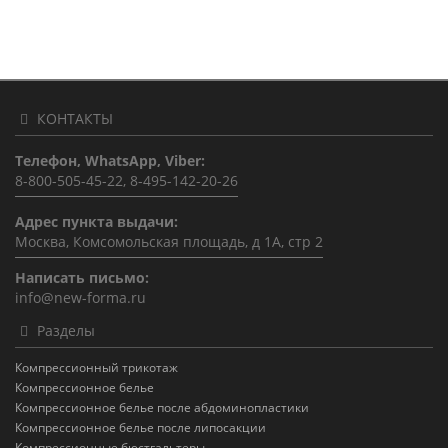
КОНТАКТЫ
Телефон, WhatsApp, Viber:
8-800-505-45-22, 8-495-142-20-26
Адрес пункта выдачи:
Москва, Комсомольская площадь, д 1А, стр 2
Написать письмо:
info@new-forma.ru
Разделы
Компрессионный трикотаж
Компрессионное белье
Компрессионное белье после абдоминопластики
Компрессионное белье после липосакции
Компрессионные бюстгальтеры