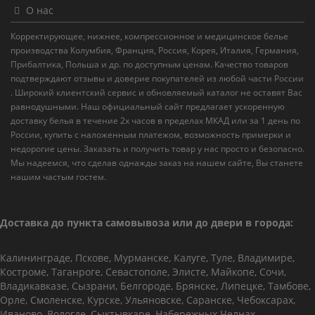
О нас
Корректирующее, нижнее, компрессионное и медицинское белье
производства Колумбия, Франция, Россия, Корея, Италия, Германия,
Прибалтика, Польша и др. по доступным ценам. Качество товаров
подтверждают отзывы и доверие покупателей из любой части России
. Широкий клиентский сервис и обновляемый каталог не оставят Вас
равнодушными. Наш официальный сайт предлагает ускоренную
доставку белья в течение 2х часов в пределах МКАД или за 1 день по
России, купить с наложенным платежом, возможность примерки и
недорогие цены. Заказать и получить товар у нас просто и безопасно.
Мы надеемся, что сделав однажды заказ на нашем сайте, Вы станете
нашим частым гостем.
Доставка до пункта самовывоза или до двери в города:
Калининграде, Пскове, Мурманске, Калуге, Туле, Владимире,
Костроме, Таганроге, Севастополе, Элисте, Майкопе, Сочи,
Владикавказе, Сызрани, Белгороде, Брянске, Липецке, Тамбове,
Орле, Смоленске, Курске, Ульяновске, Саранске, Чебоксарах,
Иваново, Вологде, Сыктывкаре, Набережных Челнах,