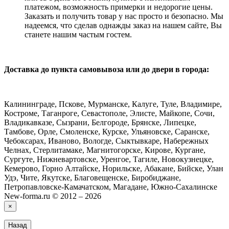
платежом, возможность примерки и недорогие цены.
Заказать и получить товар у нас просто и безопасно. Мы
надеемся, что сделав однажды заказ на нашем сайте, Вы
станете нашим частым гостем.
Доставка до пункта самовывоза или до двери в города:
Калининграде, Пскове, Мурманске, Калуге, Туле, Владимире,
Костроме, Таганроге, Севастополе, Элисте, Майкопе, Сочи,
Владикавказе, Сызрани, Белгороде, Брянске, Липецке,
Тамбове, Орле, Смоленске, Курске, Ульяновске, Саранске,
Чебоксарах, Иваново, Вологде, Сыктывкаре, Набережных
Челнах, Стерлитамаке, Магнитогорске, Кирове, Кургане,
Сургуте, Нижневартовске, Уренгое, Тагиле, Новокузнецке,
Кемерово, Горно Алтайске, Норильске, Абакане, Бийске, Улан
Удэ, Чите, Якутске, Благовещенске, Биробиджане,
Петропавловске-Камачатском, Магадане, Южно-Сахалинске
New-forma.ru © 2012 – 2026
×
Назад