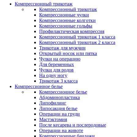
Компрессионный трикотаж
Компрессионный трикотаж
Компрессионные чулки
Компрессионные колготки
Компрессионные гольфы
Профилактическая компрессия
Компрессионный трикотаж 1 класса
Компрессионный трикотаж 2 класса
Трикотаж для мужчин
Открытый носок или пятка
Чулки на операцию
Для беременных
Чулки для родов
На одну ногу
Трикотаж 3 класса
Компрессионное белье
Компрессионное белье
Абдоминопластика
Липофилинг
Липосакция белье
Операции на груди
Мастэктомия
После кесарева и послеродовые
Операции на животе
Компрессионные бандажи