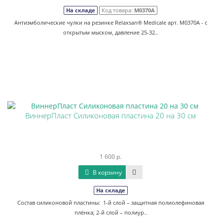
На складе
Код товара:
М0370А
Антиэмболические чулки на резинке Relaxsan® Medicale арт. M0370А - с
открытым мыском, давление 25-32..
ВиннерПласт Силиконовая пластина 20 на 30 см
1 600 р.
В корзину
На складе
Состав силиконовой пластины: 1-й слой – защитная полиолефиновая
плёнка; 2-й слой – полиур..