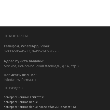
КОНТАКТЫ
Телефон, WhatsApp, Viber:
8-800-505-45-22, 8-495-142-20-26
Адрес пункта выдачи:
Москва, Комсомольская площадь, д 1А, стр 2
Написать письмо:
info@new-forma.ru
Разделы
Компрессионный трикотаж
Компрессионное белье
Компрессионное белье после абдоминопластики