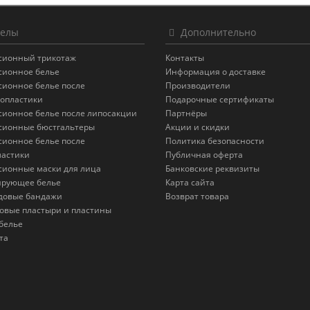
елы
Дополнительно
сионный трикотаж
Контакты
сионное белье
Информация о доставке
сионное белье после
Производители
опластики
Подарочные сертификаты
сионное белье после липосакции
Партнёры
сионные бюстгальтеры
Акции и скидки
сионное белье после
Политика безопасности
астики
Публичная оферта
сионные маски для лица
Банковские реквизиты
ирующее белье
Карта сайта
довые бандажи
Возврат товара
овые пластыри и пластины
белье
та