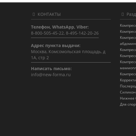
КОНТАКТЫ
Разд
Компрес
Телефон, WhatsApp, Viber:
Компрес
8-800-505-45-22, 8-495-142-20-26
Компрес
абдомин
Адрес пункта выдачи:
Компрес
Москва, Комсомольская площадь, д
Компрес
1А, стр 2
Компрес
маммопл
Написать письмо:
Компрес
info@new-forma.ru
Коррект
Послеро
Силикон
Нижнее 
Для спор