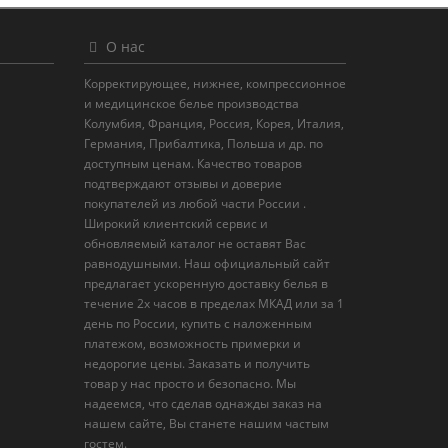
О нас
Корректирующее, нижнее, компрессионное
и медицинское белье производства
Колумбия, Франция, Россия, Корея, Италия,
Германия, Прибалтика, Польша и др. по
доступным ценам. Качество товаров
подтверждают отзывы и доверие
покупателей из любой части России .
Широкий клиентский сервис и
обновляемый каталог не оставят Вас
равнодушными. Наш официальный сайт
предлагает ускоренную доставку белья в
течение 2х часов в пределах МКАД или за 1
день по России, купить с наложенным
платежом, возможность примерки и
недорогие цены. Заказать и получить
товар у нас просто и безопасно. Мы
надеемся, что сделав однажды заказ на
нашем сайте, Вы станете нашим частым
гостем.