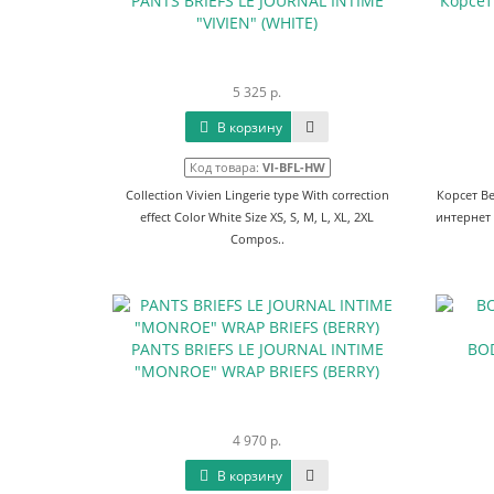
PANTS BRIEFS LE JOURNAL INTIME
Корсет
"VIVIEN" (WHITE)
5 325 р.
В корзину
Код товара:
VI-BFL-HW
Collection Vivien Lingerie type With correction
Корсет B
effect Color White Size XS, S, M, L, XL, 2XL
интернет 
Сompos..
PANTS BRIEFS LE JOURNAL INTIME
BOD
"MONROE" WRAP BRIEFS (BERRY)
4 970 р.
В корзину