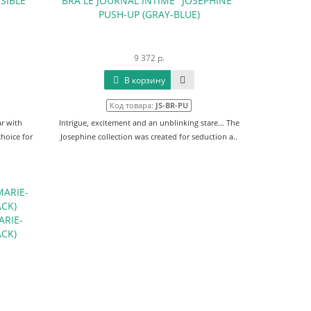
SIBLE"
BRA LE JOURNAL INTIME "JOSEPHINE"
PUSH-UP (GRAY-BLUE)
9 372 р.
В корзину
Код товара:
JS-BR-PU
ar with
Intrigue, excitement and an unblinking stare... The
choice for
Josephine collection was created for seduction a..
ARIE-
ACK)