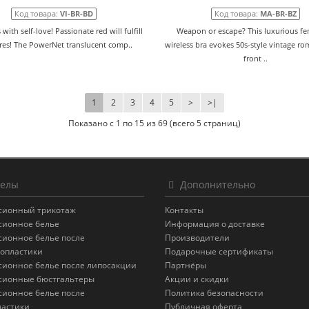
Код товара:
VI-BR-BD
Код товара:
MA-BR-BZ
ts with self-love! Passionate red will fulfill
Weapon or escape? This luxurious fe
ires! The PowerNet translucent comp..
wireless bra evokes 50s-style vintage r
front ..
1
2
3
4
5
>
>|
Показано с 1 по 15 из 69 (всего 5 страниц)
елы
Дополнительно
сионный трикотаж
Контакты
сионное белье
Информация о доставке
сионное белье после
Производители
опластики
Подарочные сертификаты
сионное белье после липосакции
Партнёры
сионные бюстгальтеры
Акции и скидки
сионное белье после
Политика безопасности
астики
Публичная оферта