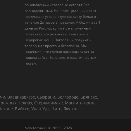
обновляемый каталог не оставят Вас
равнодушными. Наш официальный сайт
предлагает ускоренную доставку белья в
течение 2х часов в пределах МКАД или за 1
день по России, купить с наложенным
платежом, возможность примерки и
недорогие цены. Заказать и получить
товар у нас просто и безопасно. Мы
надеемся, что сделав однажды заказ на
нашем сайте, Вы станете нашим частым
гостем.
чи, Владикавказе, Сызрани, Белгороде, Брянске,
бережных Челнах, Стерлитамаке, Магнитогорске,
кане, Бийске, Улан Удэ, Чите, Якутске,
New-forma.ru © 2012 – 2026