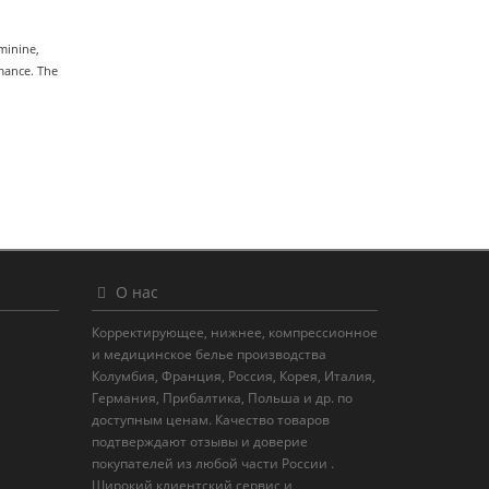
minine,
omance. The
О нас
Корректирующее, нижнее, компрессионное
и медицинское белье производства
Колумбия, Франция, Россия, Корея, Италия,
Германия, Прибалтика, Польша и др. по
доступным ценам. Качество товаров
подтверждают отзывы и доверие
покупателей из любой части России .
Широкий клиентский сервис и