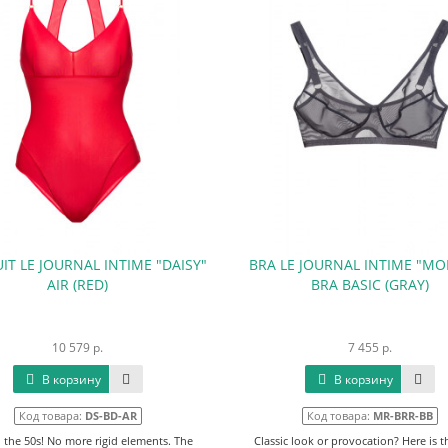
IT LE JOURNAL INTIME "DAISY"
BRA LE JOURNAL INTIME "M
AIR (RED)
BRA BASIC (GRAY)
10 579 р.
7 455 р.
В корзину
В корзину
Код товара:
DS-BD-AR
Код товара:
MR-BRR-BB
 the 50s! No more rigid elements. The
Classic look or provocation? Here is t