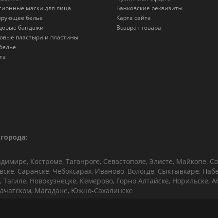
сионные маски для лица
Банковские реквизиты
ирующее белье
Карта сайта
довые бандажи
Возврат товара
овые пластыри и пластины
белье
та
города:
адимире, Костроме, Таганроге, Севастополе, Элисте, Майкопе, Со
овске, Саранске, Чебоксарах, Иваново, Вологде, Сыктывкаре, На
 Тагиле, Новокузнецке, Кемерово, Горно Алтайске, Норильске, Аба
ачатском, Магадане, Южно-Сахалинске