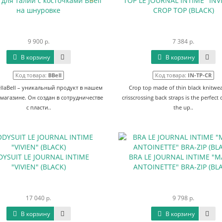
 для талии c косточками BBell
TOP LE JOURNAL INTIME "INVI
на шнуровке
CROP TOP (BLACK)
9 900 р.
7 384 р.
В корзину
В корзину
Код товара:
BBell
Код товара:
IN-TP-CR
ellaBell – уникальный продукт в нашем
Crop top made of thin black knitwe
магазине. Он создан в сотрудничестве
crisscrossing back straps is the perfect 
с пласти..
the up..
YSUIT LE JOURNAL INTIME
BRA LE JOURNAL INTIME "M
"VIVIEN" (BLACK)
ANTOINETTE" BRA-ZIP (BL
17 040 р.
9 798 р.
В корзину
В корзину