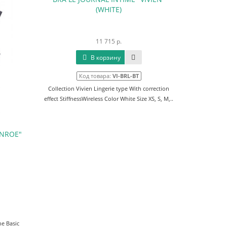
(WHITE)
11 715 р.
В корзину
Код товара:
VI-BRL-BT
Collection Vivien Lingerie type With correction
effect StiffnessWireless Color White Size XS, S, M,..
ONROE"
he Basic