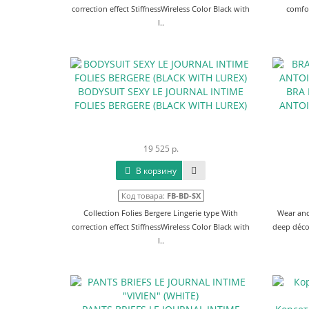
correction effect StiffnessWireless Color Black with
comfor
l..
BODYSUIT SEXY LE JOURNAL INTIME
BRA 
FOLIES BERGERE (BLACK WITH LUREX)
ANTOI
19 525 р.
В корзину
Код товара:
FB-BD-SX
Collection Folies Bergere Lingerie type With
Wear and
correction effect StiffnessWireless Color Black with
deep décol
l..