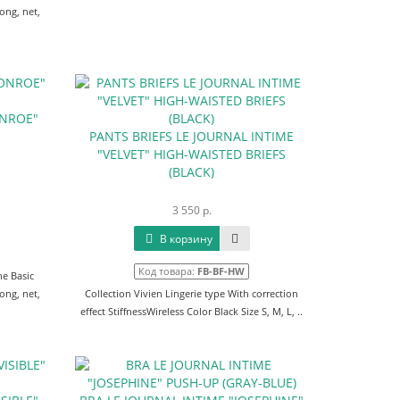
ong, net,
ONROE"
PANTS BRIEFS LE JOURNAL INTIME
"VELVET" HIGH-WAISTED BRIEFS
(BLACK)
3 550 р.
В корзину
Код товара:
FB-BF-HW
he Basic
ong, net,
Collection Vivien Lingerie type With correction
effect StiffnessWireless Color Black Size S, M, L, ..