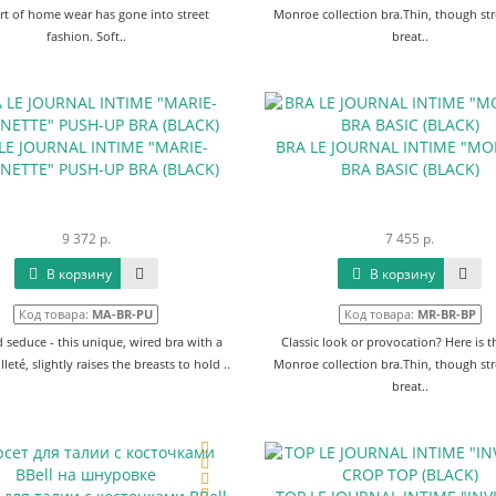
t of home wear has gone into street
Monroe collection bra.Thin, though str
fashion. Soft..
breat..
LE JOURNAL INTIME "MARIE-
BRA LE JOURNAL INTIME "M
NETTE" PUSH-UP BRA (BLACK)
BRA BASIC (BLACK)
9 372 р.
7 455 р.
В корзину
В корзину
Код товара:
MA-BR-PU
Код товара:
MR-BR-BP
 seduce - this unique, wired bra with a
Classic look or provocation? Here is t
leté, slightly raises the breasts to hold ..
Monroe collection bra.Thin, though str
breat..