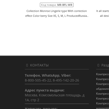
Код товара:
MR-BFL-WR
Collection Monroe Lingerie type With correction
It all star
effect Color berry Size XS, S, M, L ProducedRussia..
all des
КОНТАКТЫ
Разд
Компрес
Телефон, WhatsApp, Viber:
Компрес
8-800-505-45-22, 8-495-142-20-26
Компрес
абдомин
Адрес пункта выдачи:
Компрес
Москва, Комсомольская площадь, д
Компрес
1А, стр 2
Компрес
маммопл
Написать письмо: