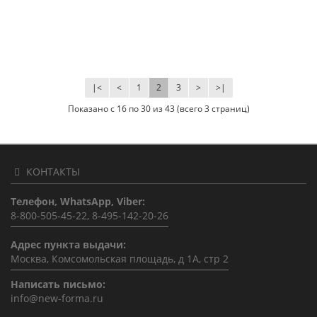
|<
<
1
2
3
>
>|
Показано с 16 по 30 из 43 (всего 3 страниц)
КОНТАКТЫ
Телефон, WhatsApp, Viber:
8-800-505-45-22, 8-495-142-20-26
Адрес пункта выдачи:
Москва, Комсомольская площадь, д 1А, стр 2
Написать письмо:
info@new-forma.ru