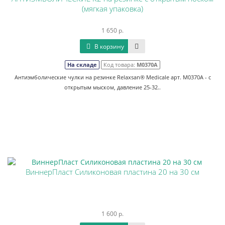
(мягкая упаковка)
1 650 р.
В корзину
На складе
Код товара:
М0370А
Антиэмболические чулки на резинке Relaxsan® Medicale арт. M0370А - с
открытым мыском, давление 25-32..
ВиннерПласт Силиконовая пластина 20 на 30 см
1 600 р.