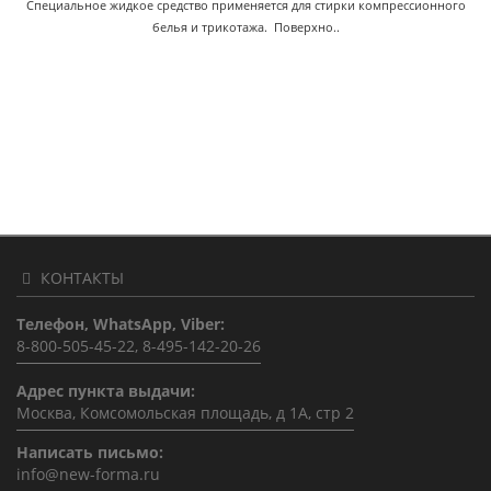
Специальное жидкое средство применяется для стирки компрессионного
белья и трикотажа. Поверхно..
КОНТАКТЫ
Телефон, WhatsApp, Viber:
8-800-505-45-22, 8-495-142-20-26
Адрес пункта выдачи:
Москва, Комсомольская площадь, д 1А, стр 2
Написать письмо:
info@new-forma.ru