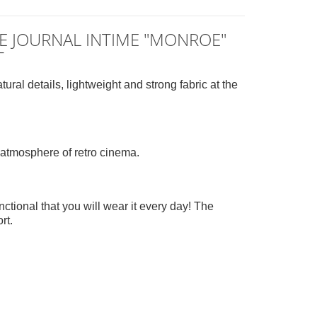
 LE JOURNAL INTIME "MONROE"
T
ural details, lightweight and strong fabric at the
 atmosphere of retro cinema.
ctional that you will wear it every day! The
rt.