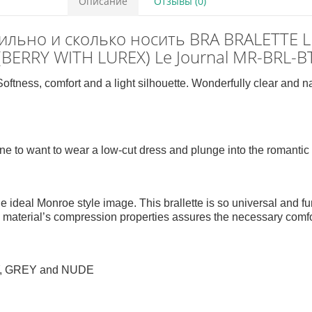
Описание
Отзывы (0)
авильно и сколько носить BRA BRALETTE
(BERRY WITH LUREX) Le Journal MR-BRL-B
oftness, comfort and a light silhouette. Wonderfully clear and nat
 to want to wear a low-cut dress and plunge into the romantic
 ideal Monroe style image. This brallette is so universal and fun
 material’s compression properties assures the necessary comfo
RY, GREY and NUDE