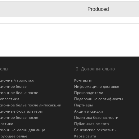
Produced
елы
Дополнительно
сионный трикотаж
Контакты
сионное белье
Информация о доставке
сионное белье после
Производители
опластики
Подарочные сертификаты
сионное белье после липосакции
Партнёры
сионные бюстгальтеры
Акции и скидки
сионное белье после
Политика безопасности
астики
Публичная оферта
сионные маски для лица
Банковские реквизиты
ирующее белье
Карта сайта