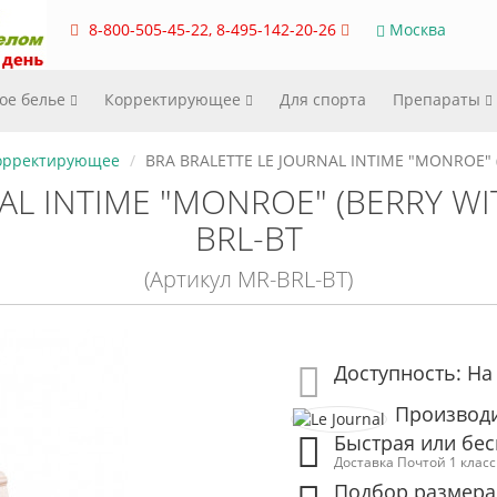
8-800-505-45-22, 8-495-142-20-26
Москва
ое белье
Корректирующее
Для спорта
Препараты
орректирующее
BRA BRALETTE LE JOURNAL INTIME "MONROE" 
L INTIME "MONROE" (BERRY WIT
BRL-BT
(Артикул MR-BRL-BT)
Доступность: На
Производит
Быстрая или бес
Доставка Почтой 1 клас
Подбор размера