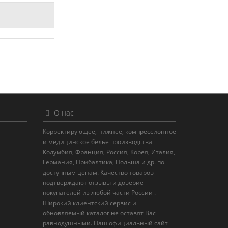
О нас
Корректирующее, нижнее, компрессионное
и медицинское белье производства
Колумбия, Франция, Россия, Корея, Италия,
Германия, Прибалтика, Польша и др. по
доступным ценам. Качество товаров
подтверждают отзывы и доверие
покупателей из любой части России .
Широкий клиентский сервис и
обновляемый каталог не оставят Вас
равнодушными. Наш официальный сайт