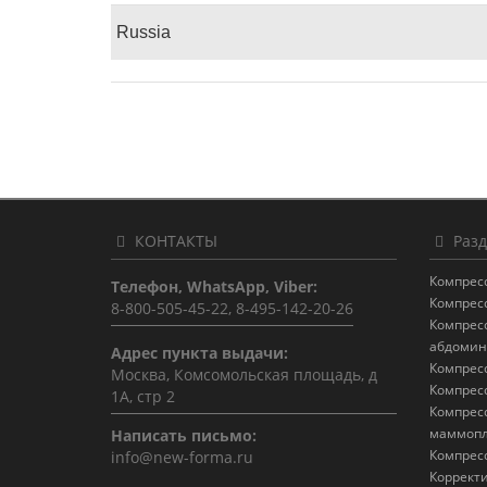
Russia
КОНТАКТЫ
Разд
Компрес
Телефон, WhatsApp, Viber:
Компрес
8-800-505-45-22, 8-495-142-20-26
Компрес
абдомин
Адрес пункта выдачи:
Компрес
Москва, Комсомольская площадь, д
Компрес
1А, стр 2
Компрес
маммопл
Написать письмо:
Компрес
info@new-forma.ru
Коррект