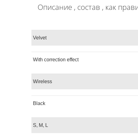
Описание , состав , как пра
Velvet
With correction effect
Wireless
Black
S, M, L