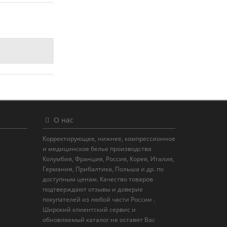
О нас
Корректирующее, нижнее, компрессионное
и медицинское белье производства
Колумбия, Франция, Россия, Корея, Италия,
Германия, Прибалтика, Польша и др. по
доступным ценам. Качество товаров
подтверждают отзывы и доверие
покупателей из любой части России .
Широкий клиентский сервис и
обновляемый каталог не оставят Вас