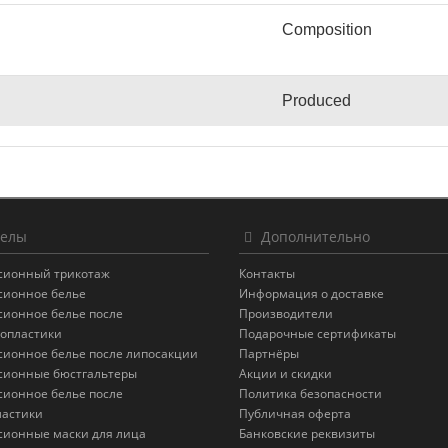
Сomposition
Produced
елы
Дополнительно
сионный трикотаж
Контакты
сионное белье
Информация о доставке
сионное белье после
Производители
опластики
Подарочные сертификаты
сионное белье после липосакции
Партнёры
сионные бюстгальтеры
Акции и скидки
сионное белье после
Политика безопасности
астики
Публичная оферта
сионные маски для лица
Банковские реквизиты