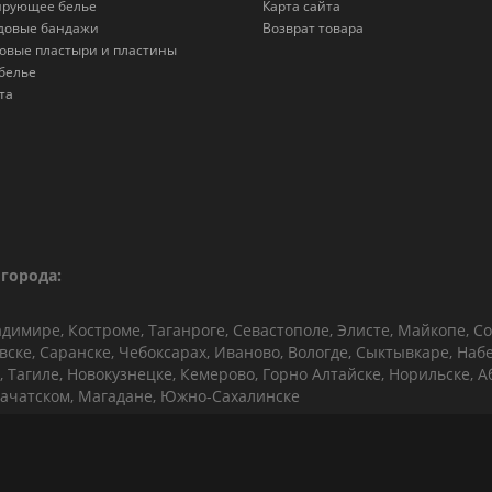
ирующее белье
Карта сайта
довые бандажи
Возврат товара
овые пластыри и пластины
белье
та
города:
адимире, Костроме, Таганроге, Севастополе, Элисте, Майкопе, Со
овске, Саранске, Чебоксарах, Иваново, Вологде, Сыктывкаре, На
 Тагиле, Новокузнецке, Кемерово, Горно Алтайске, Норильске, Аба
ачатском, Магадане, Южно-Сахалинске