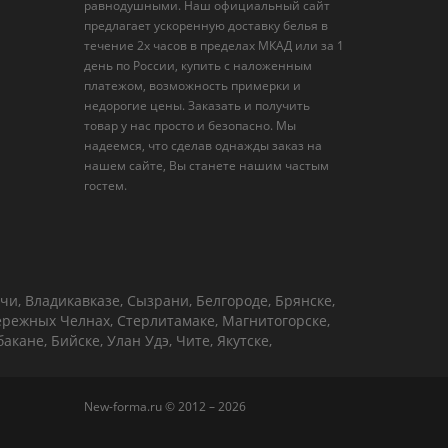
равнодушными. Наш официальный сайт
предлагает ускоренную доставку белья в
течение 2х часов в пределах МКАД или за 1
день по России, купить с наложенным
платежом, возможность примерки и
недорогие цены. Заказать и получить
товар у нас просто и безопасно. Мы
надеемся, что сделав однажды заказ на
нашем сайте, Вы станете нашим частым
гостем.
чи, Владикавказе, Сызрани, Белгороде, Брянске,
бережных Челнах, Стерлитамаке, Магнитогорске,
кане, Бийске, Улан Удэ, Чите, Якутске,
New-forma.ru © 2012 – 2026