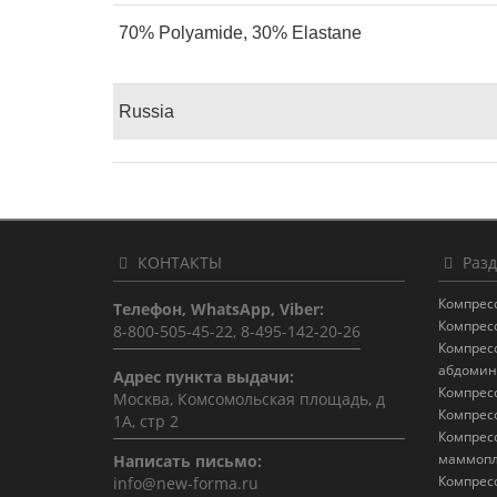
70% Polyamide, 30% Elastane
Russia
КОНТАКТЫ
Разд
Компрес
Телефон, WhatsApp, Viber:
Компрес
8-800-505-45-22, 8-495-142-20-26
Компрес
абдомин
Адрес пункта выдачи:
Компрес
Москва, Комсомольская площадь, д
Компрес
1А, стр 2
Компрес
маммопл
Написать письмо:
Компрес
info@new-forma.ru