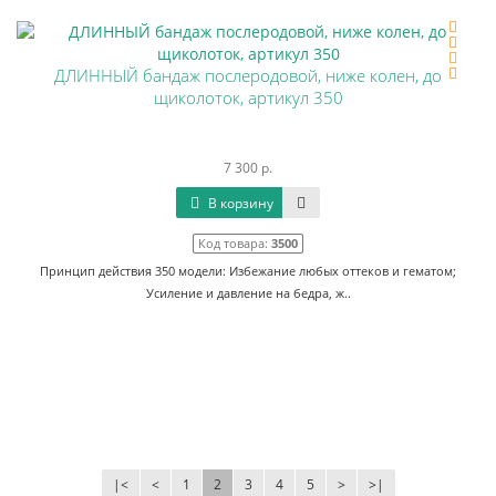
ДЛИННЫЙ бандаж послеродовой, ниже колен, до
щиколоток, артикул 350
7 300 р.
В корзину
Код товара:
3500
Принцип действия 350 модели: Избежание любых оттеков и гематом;
Усиление и давление на бедра, ж..
|<
<
1
2
3
4
5
>
>|