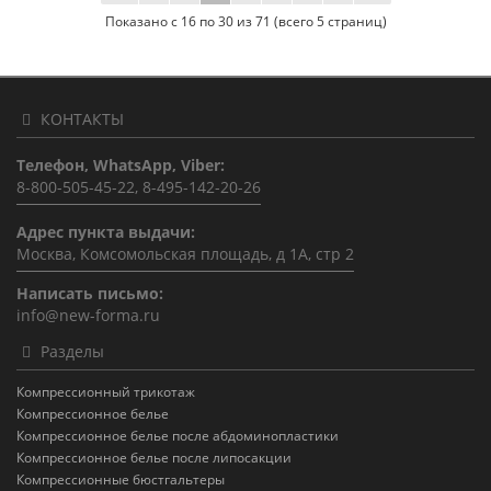
Показано с 16 по 30 из 71 (всего 5 страниц)
КОНТАКТЫ
Телефон, WhatsApp, Viber:
8-800-505-45-22, 8-495-142-20-26
Адрес пункта выдачи:
Москва, Комсомольская площадь, д 1А, стр 2
Написать письмо:
info@new-forma.ru
Разделы
Компрессионный трикотаж
Компрессионное белье
Компрессионное белье после абдоминопластики
Компрессионное белье после липосакции
Компрессионные бюстгальтеры