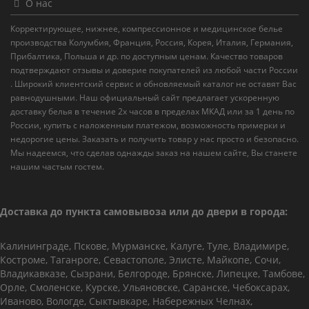
О нас
Корректирующее, нижнее, компрессионное и медицинское белье
производства Колумбия, Франция, Россия, Корея, Италия, Германия,
Прибалтика, Польша и др. по доступным ценам. Качество товаров
подтверждают отзывы и доверие покупателей из любой части России
. Широкий клиентский сервис и обновляемый каталог не оставят Вас
равнодушными. Наш официальный сайт предлагает ускоренную
доставку белья в течение 2х часов в пределах МКАД или за 1 день по
России, купить с наложенным платежом, возможность примерки и
недорогие цены. Заказать и получить товар у нас просто и безопасно.
Мы надеемся, что сделав однажды заказ на нашем сайте, Вы станете
нашим частым гостем.
Доставка до пункта самовывоза или до двери в города:
Калининграде, Пскове, Мурманске, Калуге, Туле, Владимире,
Костроме, Таганроге, Севастополе, Элисте, Майкопе, Сочи,
Владикавказе, Сызрани, Белгороде, Брянске, Липецке, Тамбове,
Орле, Смоленске, Курске, Ульяновске, Саранске, Чебоксарах,
Иваново, Вологде, Сыктывкаре, Набережных Челнах,