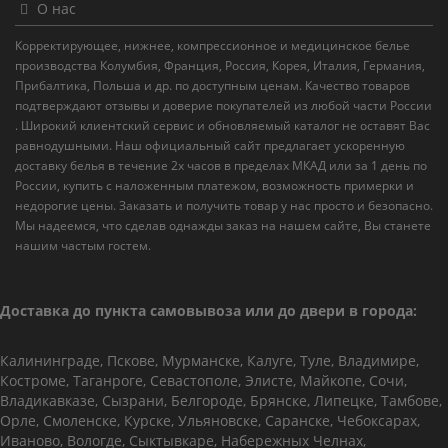
О нас
Корректирующее, нижнее, компрессионное и медицинское белье
производства Колумбия, Франция, Россия, Корея, Италия, Германия,
Прибалтика, Польша и др. по доступным ценам. Качество товаров
подтверждают отзывы и доверие покупателей из любой части России
. Широкий клиентский сервис и обновляемый каталог не оставят Вас
равнодушными. Наш официальный сайт предлагает ускоренную
доставку белья в течение 2х часов в пределах МКАД или за 1 день по
России, купить с наложенным платежом, возможность примерки и
недорогие цены. Заказать и получить товар у нас просто и безопасно.
Мы надеемся, что сделав однажды заказ на нашем сайте, Вы станете
нашим частым гостем.
Доставка до пункта самовывоза или до двери в города:
Калининграде, Пскове, Мурманске, Калуге, Туле, Владимире,
Костроме, Таганроге, Севастополе, Элисте, Майкопе, Сочи,
Владикавказе, Сызрани, Белгороде, Брянске, Липецке, Тамбове,
Орле, Смоленске, Курске, Ульяновске, Саранске, Чебоксарах,
Иваново, Вологде, Сыктывкаре, Набережных Челнах,