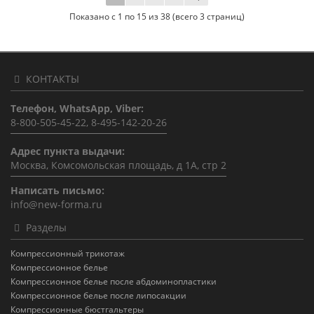
Показано с 1 по 15 из 38 (всего 3 страниц)
КОНТАКТЫ
Телефон, WhatsApp, Viber:
8-800-505-45-22, 8-495-142-20-26
Адрес пункта выдачи:
Москва, Комсомольская площадь, д 1А, стр 2
Написать письмо:
info@new-forma.ru
Разделы
Компрессионный трикотаж
Компрессионное белье
Компрессионное белье после абдоминопластики
Компрессионное белье после липосакции
Компрессионные бюстгальтеры